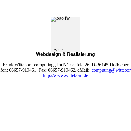
logo fw
Webdesign & Realisierung
Frank Witteborn computing , Im Nässenfeld 26, D-36145 Hofbieber
efon: 06657-919461, Fax: 06657-919462, eMail:
computing@wittebor
http://www.witteborn.de