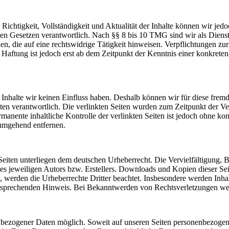
die Richtigkeit, Vollständigkeit und Aktualität der Inhalte können wir
n Gesetzen verantwortlich. Nach §§ 8 bis 10 TMG sind wir als Dienstean
, die auf eine rechtswidrige Tätigkeit hinweisen. Verpflichtungen z
e Haftung ist jedoch erst ab dem Zeitpunkt der Kenntnis einer konkre
n Inhalte wir keinen Einfluss haben. Deshalb können wir für diese fre
 Seiten verantwortlich. Die verlinkten Seiten wurden zum Zeitpunkt der
manente inhaltliche Kontrolle der verlinkten Seiten ist jedoch ohne ko
umgehend entfernen.
n Seiten unterliegen dem deutschen Urheberrecht. Die Vervielfältigung,
 jeweiligen Autors bzw. Erstellers. Downloads und Kopien dieser Seite
n, werden die Urheberrechte Dritter beachtet. Insbesondere werden Inhal
tsprechenden Hinweis. Bei Bekanntwerden von Rechtsverletzungen wer
nbezogener Daten möglich. Soweit auf unseren Seiten personenbezogen