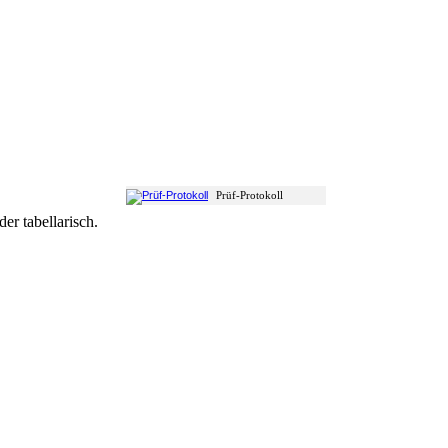
Prüf-Protokoll
er tabellarisch.